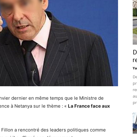
D
r
Ya
De
pr
re
au
 janvier dernier en même temps que le Ministre de
pr
ence à Netanya sur le thème : «
La France face aux
e, Fillon a rencontré des leaders politiques comme