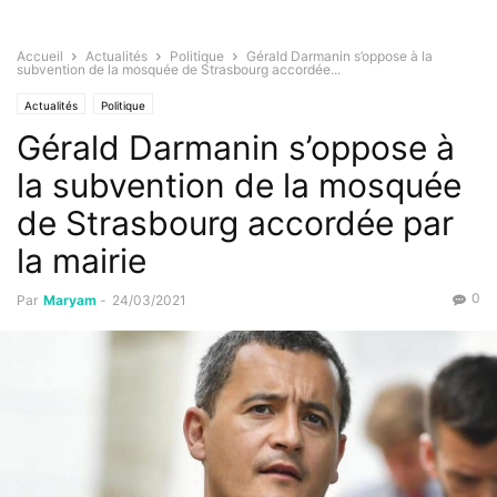
Accueil
Actualités
Politique
Gérald Darmanin s’oppose à la
subvention de la mosquée de Strasbourg accordée...
Actualités
Politique
Gérald Darmanin s’oppose à
la subvention de la mosquée
de Strasbourg accordée par
la mairie
0
Par
Maryam
-
24/03/2021