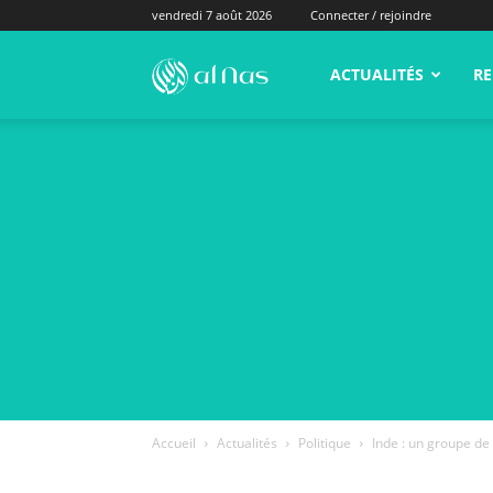
vendredi 7 août 2026
Connecter / rejoindre
alNas.fr
ACTUALITÉS
RE
Accueil
Actualités
Politique
Inde : un groupe de 