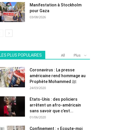
Manifestation à Stockholm
pour Gaza
03/08/2026
LES PLUS POPULAIRES
All
Plus
Coronavirus : La presse
américaine rend hommage au
Prophète Mohammed ﷺ
24/03/2020
Etats-Unis : des policiers
arrêtent un afro-américain
sans savoir que c’est...
01/06/2020
Confinement : « Ecoute-moi