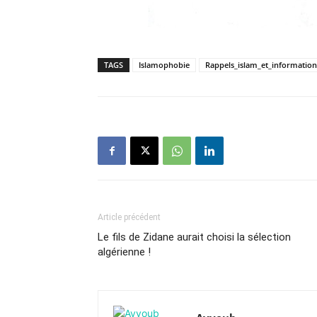
TAGS
Islamophobie
Rappels_islam_et_information
Article précédent
Le fils de Zidane aurait choisi la sélection
algérienne !