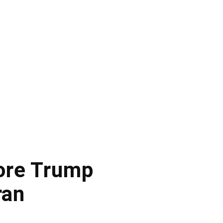
dore Trump
ran