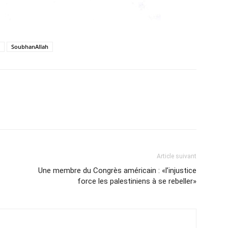
SoubhanAllah
Article suivant
Une membre du Congrès américain : «l’injustice
force les palestiniens à se rebeller»