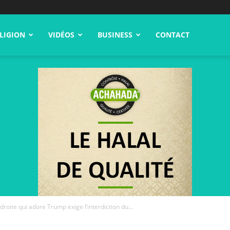
LIGION
VIDÉOS
BUSINESS
CONTACT
droite qui adore Trump exige l’interdiction du...