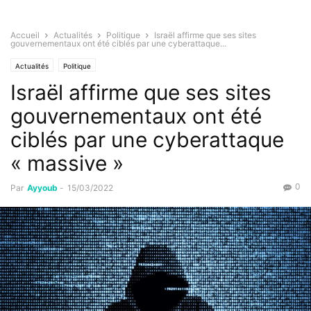
Accueil
Actualités
Politique
Israël affirme que ses sites
gouvernementaux ont été ciblés par une cyberattaque...
Actualités
Politique
Israël affirme que ses sites
gouvernementaux ont été
ciblés par une cyberattaque
« massive »
0
Par
Ayyoub
-
15/03/2022