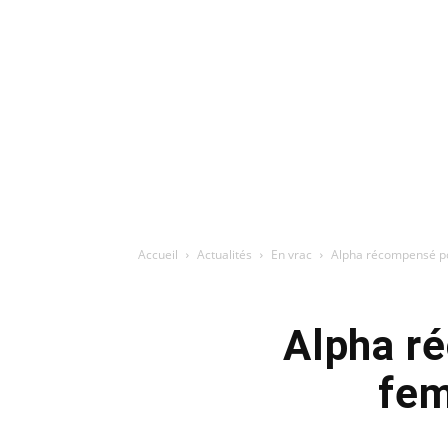
Accueil
Actualités
En vrac
Alpha récompensé po
Alpha r
fem