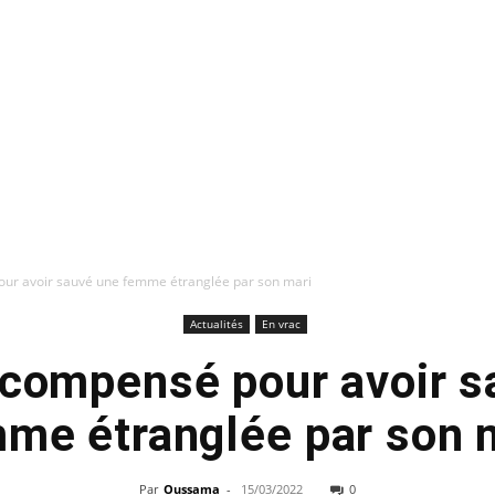
ur avoir sauvé une femme étranglée par son mari
Actualités
En vrac
écompensé pour avoir s
me étranglée par son 
Par
Oussama
-
15/03/2022
0