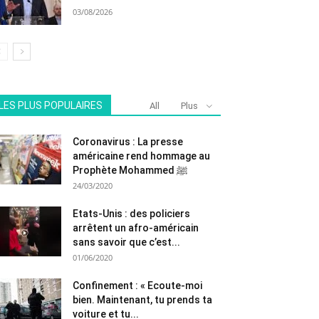
03/08/2026
LES PLUS POPULAIRES
All
Plus
Coronavirus : La presse
américaine rend hommage au
Prophète Mohammed ﷺ
24/03/2020
Etats-Unis : des policiers
arrêtent un afro-américain
sans savoir que c’est...
01/06/2020
Confinement : « Ecoute-moi
bien. Maintenant, tu prends ta
voiture et tu...