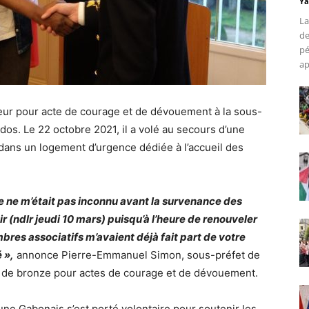
Ya
La
de
pé
ap
eur pour acte de courage et de dévouement à la sous-
os. Le 22 octobre 2021, il a volé au secours d’une
 dans un logement d’urgence dédiée à l’accueil des
re ne m’était pas inconnu avant la survenance des
r (ndlr jeudi 10 mars) puisqu’à l’heure de renouveler
bres associatifs m’avaient déjà fait part de votre
 »,
annonce Pierre-Emmanuel Simon, sous-préfet de
e de bronze pour actes de courage et de dévouement.
eune Gabonais s’est porté volontaire pour soutenir les