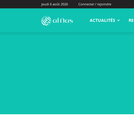
jeudi 6 août 2026
Connecter / rejoindre
alNas.fr
ACTUALITÉS
RE