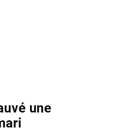
auvé une
mari