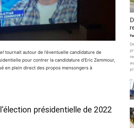
D
r
Ya
De
pr
te!
tournait autour de l’éventuelle candidature de
re
sidentielle pour contrer la candidature d’Eric Zemmour,
au
ué en plein direct des propos mensongers à
pr
’élection présidentielle de 2022