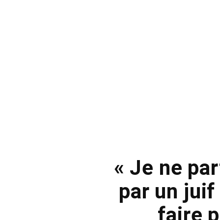
« Je ne par
par un jui
faire 