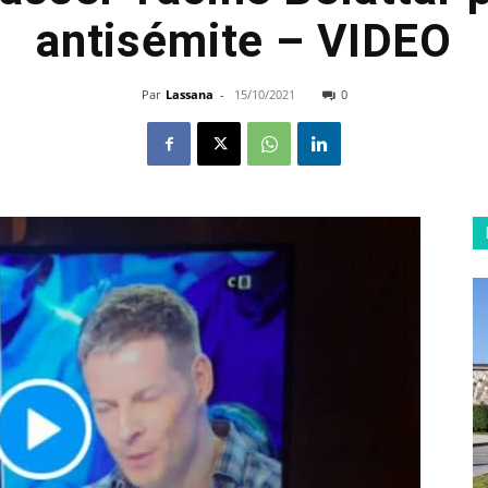
antisémite – VIDEO
Par
Lassana
-
15/10/2021
0