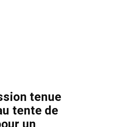
ission tenue
au tente de
pour un