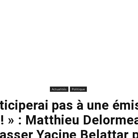
Actualités
Politique
ticiperai pas à une ém
f ! » : Matthieu Delorme
passer Yacine Belattar 