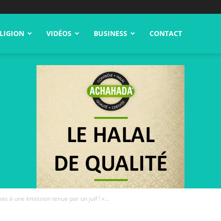
LIGION
VIDÉOS
BUSINESS
CONTACT
pas à une émission tenue par un juif ! »...