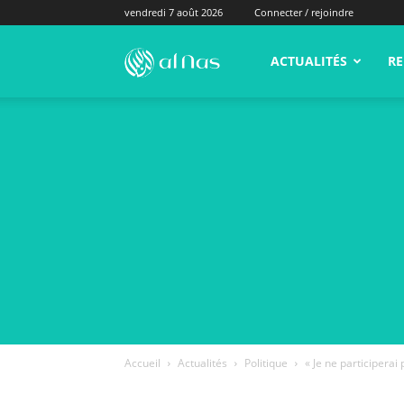
vendredi 7 août 2026
Connecter / rejoindre
alNas.fr
ACTUALITÉS
RE
Accueil
Actualités
Politique
« Je ne participerai 