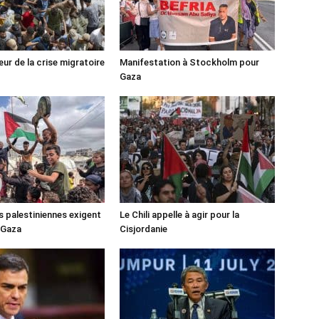
ur de la crise migratoire
Manifestation à Stockholm pour
Gaza
s palestiniennes exigent
Le Chili appelle à agir pour la
 Gaza
Cisjordanie