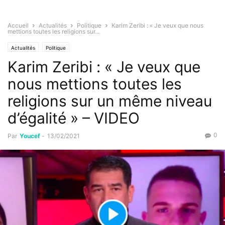
Accueil
Actualités
Politique
Karim Zeribi : « Je veux que nous
mettions toutes les religions sur...
Actualités
Politique
Karim Zeribi : « Je veux que
nous mettions toutes les
religions sur un même niveau
d’égalité » – VIDEO
0
Par
Youcef
-
13/02/2021