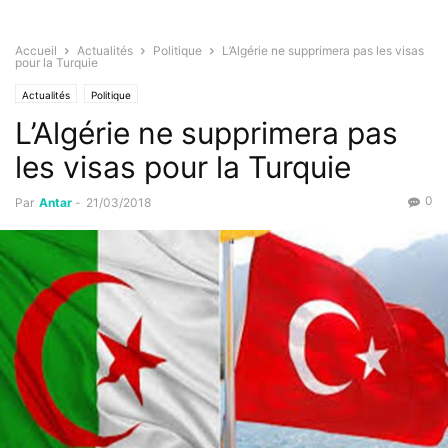
Accueil
Actualités
Politique
L’Algérie ne supprimera pas les visas
pour la Turquie
Actualités
Politique
L’Algérie ne supprimera pas
les visas pour la Turquie
0
Par
Antar
-
21/03/2018