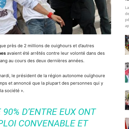
La
de
pé
ap
ue près de 2 millions de ouighours et d’autres
nes
avaient été arrêtés contre leur volonté dans des
iang au cours des deux dernières années.
mardi, le président de la région autonome ouïghoure
amps et annoncé que la plupart des personnes qui y
a société ».
E 90% D’ENTRE EUX ONT
PLOI CONVENABLE ET