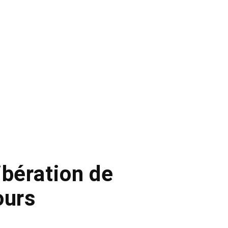
ibération de
ours