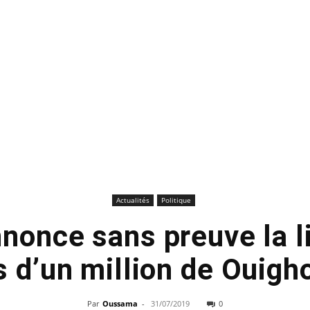
Actualités
Politique
nonce sans preuve la l
s d’un million de Ouigh
Par
Oussama
-
31/07/2019
0