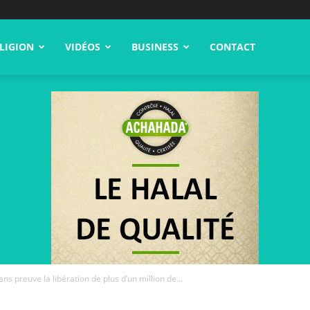
LIGION
VIDÉOS
BUSINESS
CONTACT
s preuve la libération de plus d’un million de...