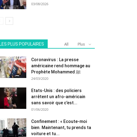
03/08/2026
LES PLUS POPULAIRES
All
Plus
Coronavirus : La presse
américaine rend hommage au
Prophète Mohammed ﷺ
24/03/2020
Etats-Unis : des policiers
arrêtent un afro-américain
sans savoir que c’est...
01/06/2020
Confinement : « Ecoute-moi
bien. Maintenant, tu prends ta
voiture et tu...