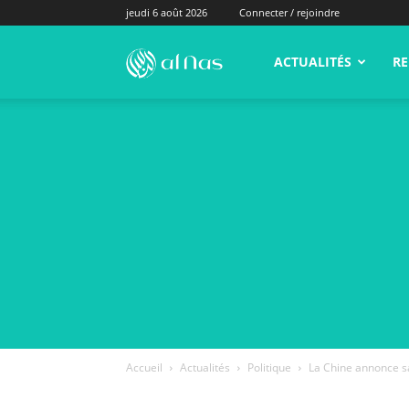
jeudi 6 août 2026
Connecter / rejoindre
alNas.fr
ACTUALITÉS
RE
Accueil
Actualités
Politique
La Chine annonce san