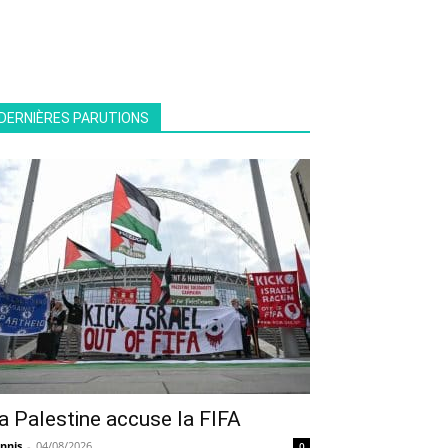
DERNIÈRES PARUTIONS
a Palestine accuse la FIFA
nnis
-
04/08/2026
0