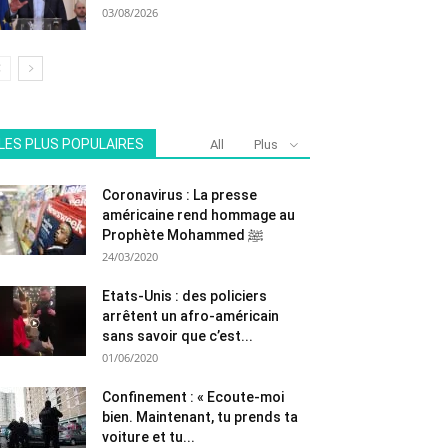
03/08/2026
LES PLUS POPULAIRES
All
Plus
Coronavirus : La presse
américaine rend hommage au
Prophète Mohammed ﷺ
24/03/2020
Etats-Unis : des policiers
arrêtent un afro-américain
sans savoir que c’est...
01/06/2020
Confinement : « Ecoute-moi
bien. Maintenant, tu prends ta
voiture et tu...