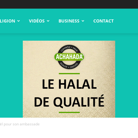
LIGION
VIDÉOS
BUSINESS
CONTACT
raël pour son ambassade