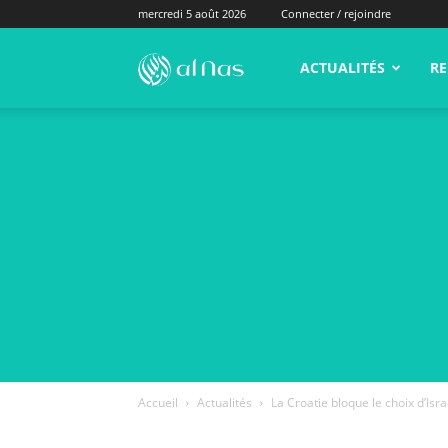
mercredi 5 août 2026
Connecter / rejoindre
alNas.fr
ACTUALITÉS
RE
Accueil
Actualités
La Croatie bloque le choix d’Is