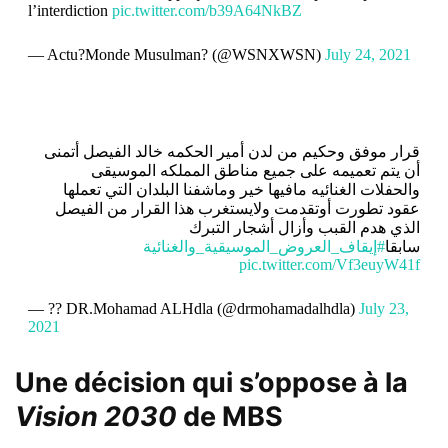
l’interdiction
pic.twitter.com/b39A64NkBZ
— Actu?Monde Musulman? (@WSNXWSN)
July 24, 2021
قرار موفق وحكيم من لدن أمير الحكمه خالد الفيصل أتمنى
أن يتم تعميمه على جميع مناطق المملكه الموسيقى
والحفلات الغنائيه مافيها خير وماشفنا البلدان التي تعملها
عقود تطورت أوتقدمت ولايستغرب هذا القرار من الفيصل
الذي هدم القبب وأزال أشجار التبرك
سابقا
#إيقاف_العروض_الموسيقية_والغنائية
pic.twitter.com/Vf3euyW41f
— ?? DR.Mohamad ALHdla (@drmohamadalhdla)
July 23,
2021
Une décision qui s’oppose à la
Vision 2030
de MBS