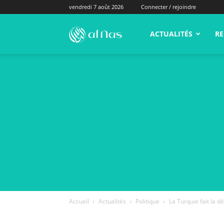
vendredi 7 août 2026
Connecter / rejoindre
alNas.fr
ACTUALITÉS
RE
Accueil
Actualités
Politique
La Turquie fait la d