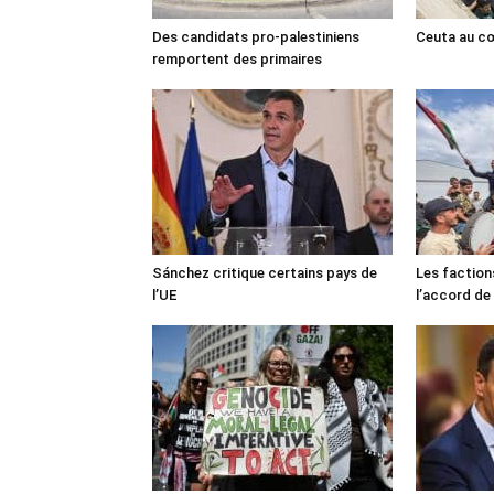
Des candidats pro-palestiniens
Ceuta au cœ
remportent des primaires
Sánchez critique certains pays de
Les faction
l’UE
l’accord de