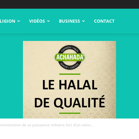
LIGION
VIDÉOS
BUSINESS
CONTACT
émonstration de sa puissance militaire lors d’un salon...