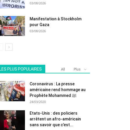
03/08/2026
Manifestation à Stockholm
pour Gaza
03/08/2026
LES PLUS POPULAIRES
All
Plus
Coronavirus : La presse
américaine rend hommage au
Prophète Mohammed ﷺ
24/03/2020
Etats-Unis : des policiers
arrêtent un afro-américain
sans savoir que c’est...