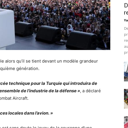
D
r
Ya
De
pr
re
au
pr
ble alors qu’il se tient devant un modèle grandeur
inquième génération.
ercée technique pour la Turquie qui introduira de
nsemble de l’industrie de la défense »
, a déclaré
ombat Aircraft.
ces locales dans l’avion. »
 est sans doute le joyau de la couronne d’une