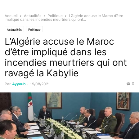
Accueil
Actualités
Politique
L’Algérie accuse le Maroc d’être
impliqué dans les incendies meurtriers qui ont...
Actualités
Politique
L’Algérie accuse le Maroc
d’être impliqué dans les
incendies meurtriers qui ont
ravagé la Kabylie
0
Par
Ayyoub
-
19/08/2021