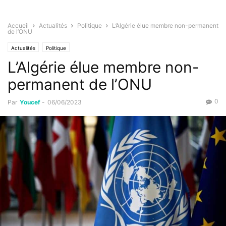
Accueil
Actualités
Politique
L’Algérie élue membre non-permanent
de l’ONU
Actualités
Politique
L’Algérie élue membre non-
permanent de l’ONU
0
Par
Youcef
-
06/06/2023