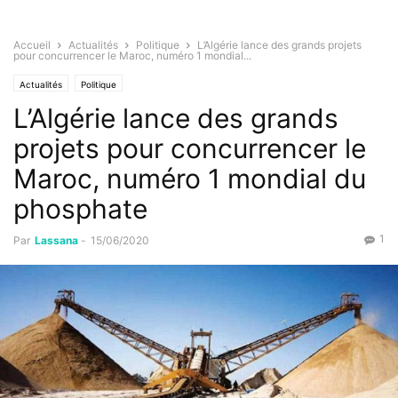
Accueil
Actualités
Politique
L’Algérie lance des grands projets
pour concurrencer le Maroc, numéro 1 mondial...
Actualités
Politique
L’Algérie lance des grands
projets pour concurrencer le
Maroc, numéro 1 mondial du
phosphate
1
Par
Lassana
-
15/06/2020