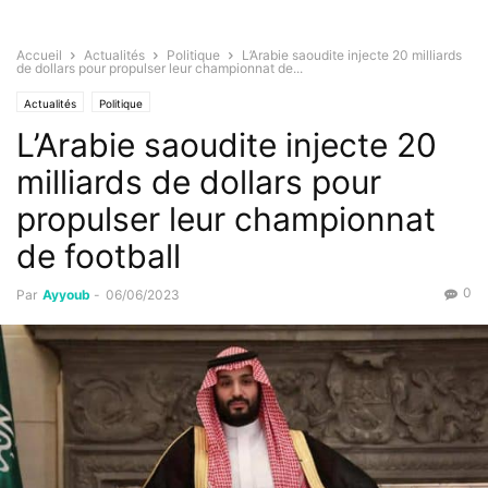
Accueil
Actualités
Politique
L’Arabie saoudite injecte 20 milliards
de dollars pour propulser leur championnat de...
Actualités
Politique
L’Arabie saoudite injecte 20
milliards de dollars pour
propulser leur championnat
de football
0
Par
Ayyoub
-
06/06/2023