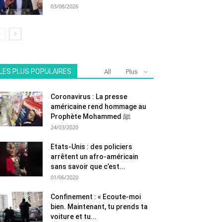
03/08/2026
LES PLUS POPULAIRES
All
Plus
Coronavirus : La presse
américaine rend hommage au
Prophète Mohammed ﷺ
24/03/2020
Etats-Unis : des policiers
arrêtent un afro-américain
sans savoir que c’est...
01/06/2020
Confinement : « Ecoute-moi
bien. Maintenant, tu prends ta
voiture et tu...