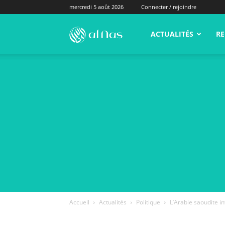
mercredi 5 août 2026
Connecter / rejoindre
alNas.fr
ACTUALITÉS
RE
Accueil
Actualités
Politique
L’Arabie saoudite i