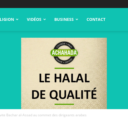
LIGION
VIDÉOS
BUSINESS
CONTACT
nvite Bachar al-Assad au sommet des dirigeants arabes