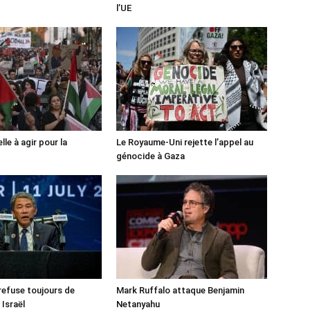
l’UE
lle à agir pour la
Le Royaume-Uni rejette l’appel au
génocide à Gaza
 refuse toujours de
Mark Ruffalo attaque Benjamin
 Israël
Netanyahu