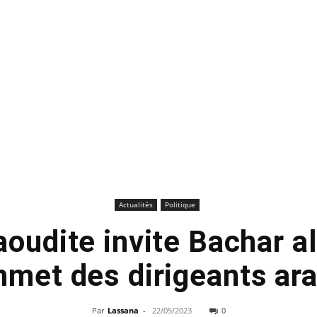
Actualités
Politique
aoudite invite Bachar 
met des dirigeants ar
Par
Lassana
-
22/05/2023
0