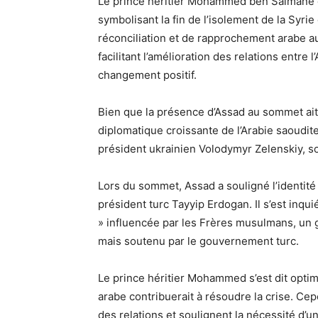
Le prince héritier Mohammed ben Salmane d
symbolisant la fin de l’isolement de la Syri
réconciliation et de rapprochement arabe a
facilitant l’amélioration des relations entre 
changement positif.
Bien que la présence d’Assad au sommet ait é
diplomatique croissante de l’Arabie saoudit
président ukrainien Volodymyr Zelenskiy, s
Lors du sommet, Assad a souligné l’identité 
président turc Tayyip Erdogan. Il s’est inq
» influencée par les Frères musulmans, un 
mais soutenu par le gouvernement turc.
Le prince héritier Mohammed s’est dit optimis
arabe contribuerait à résoudre la crise. Cep
des relations et soulignent la nécessité d’u