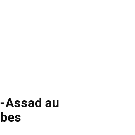
al-Assad au
abes