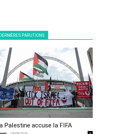
DERNIÈRES PARUTIONS
a Palestine accuse la FIFA
nnis
-
04/08/2026
0