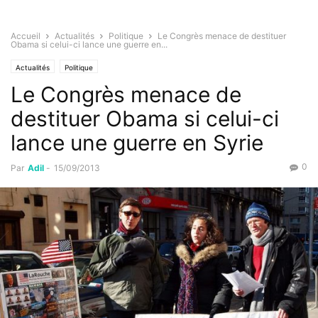
Accueil
Actualités
Politique
Le Congrès menace de destituer
Obama si celui-ci lance une guerre en...
Actualités
Politique
Le Congrès menace de
destituer Obama si celui-ci
lance une guerre en Syrie
0
Par
Adil
-
15/09/2013