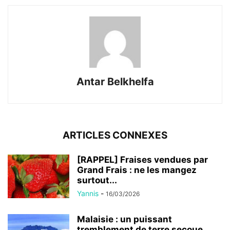
Antar Belkhelfa
ARTICLES CONNEXES
[RAPPEL] Fraises vendues par
Grand Frais : ne les mangez
surtout...
Yannis
-
16/03/2026
Malaisie : un puissant
tremblement de terre secoue