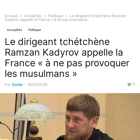
Accueil
Actualités
Politique
Le dirigeant tchétchène Ramzan
Kadyrov appelle la France « à ne pas provoquer...
Actualités
Politique
Le dirigeant tchétchène
Ramzan Kadyrov appelle la
France « à ne pas provoquer
les musulmans »
0
Par
Emilie
-
18/10/2020