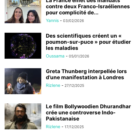
La France émet des mandats
contre deux Franco-Israéliennes
pour complicité de...
Yannis
-
03/02/2026
Des scientifiques créent un «
poumon-sur-puce » pour étudier
les maladies
Oussama
-
05/01/2026
Greta Thunberg interpellée lors
d’une manifestation à Londres
Rizlene
-
27/12/2025
Le film Bollywoodien Dhurandhar
crée une controverse Indo-
Pakistanaise
Rizlene
-
17/12/2025