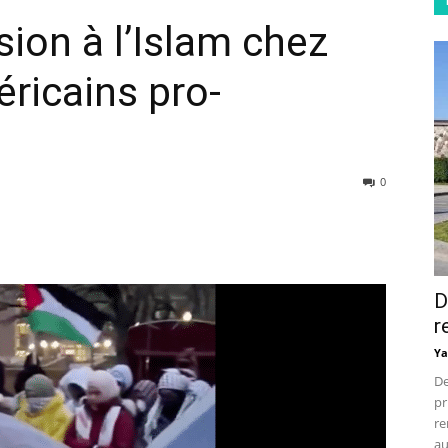
ion à l’Islam chez
éricains pro-
0
D
r
Ya
De
pr
re
au