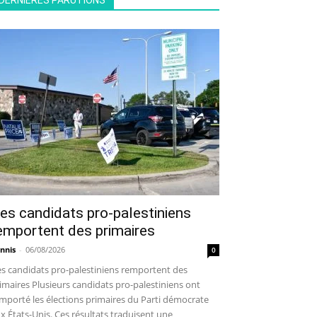
DERNIÈRES PARUTIONS
es candidats pro-palestiniens
emportent des primaires
nnis
-
06/08/2026
0
s candidats pro-palestiniens remportent des
imaires Plusieurs candidats pro-palestiniens ont
mporté les élections primaires du Parti démocrate
x États-Unis. Ces résultats traduisent une