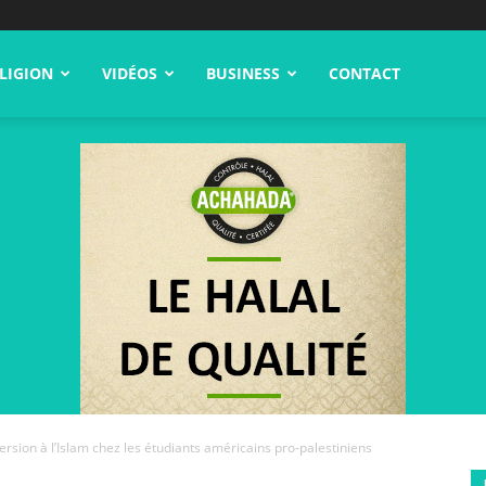
LIGION
VIDÉOS
BUSINESS
CONTACT
rsion à l’Islam chez les étudiants américains pro-palestiniens