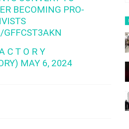
ER BECOMING PRO-
IVISTS
M/GFFCST3AKN
 A C T O R Y
ORY)
MAY 6, 2024