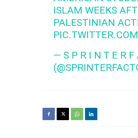
ISLAM WEEKS AFT
PALESTINIAN ACT
PIC.TWITTER.CO
— S P R I N T E R F
(@SPRINTERFACT