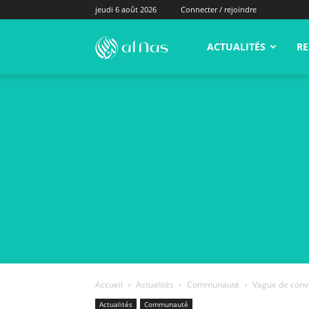
jeudi 6 août 2026
Connecter / rejoindre
alNas.fr
ACTUALITÉS
RE
Accueil
Actualités
Communauté
Vague de conve
Actualités
Communauté