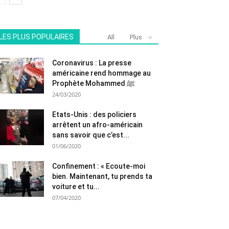
LES PLUS POPULAIRES
All
Plus
Coronavirus : La presse
américaine rend hommage au
Prophète Mohammed ﷺ
24/03/2020
Etats-Unis : des policiers
arrêtent un afro-américain
sans savoir que c’est...
01/06/2020
Confinement : « Ecoute-moi
bien. Maintenant, tu prends ta
voiture et tu...
07/04/2020