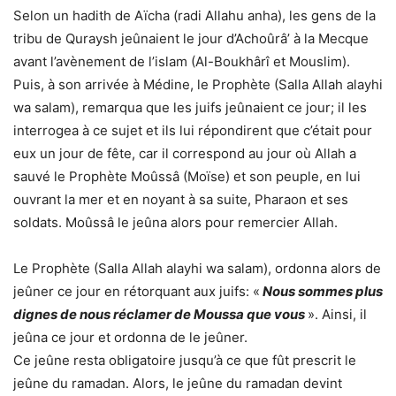
Selon un hadith de Aïcha (radi Allahu anha), les gens de la
tribu de Quraysh jeûnaient le jour d’Achoûrâ’ à la Mecque
avant l’avènement de l’islam (Al-Boukhârî et Mouslim).
Puis, à son arrivée à Médine, le Prophète (Salla Allah alayhi
wa salam), remarqua que les juifs jeûnaient ce jour; il les
interrogea à ce sujet et ils lui répondirent que c’était pour
eux un jour de fête, car il correspond au jour où Allah a
sauvé le Prophète Moûssâ (Moïse) et son peuple, en lui
ouvrant la mer et en noyant à sa suite, Pharaon et ses
soldats. Moûssâ le jeûna alors pour remercier Allah.
Le Prophète (Salla Allah alayhi wa salam), ordonna alors de
jeûner ce jour en rétorquant aux juifs: «
Nous sommes plus
dignes de nous réclamer de Moussa que vous
». Ainsi, il
jeûna ce jour et ordonna de le jeûner.
Ce jeûne resta obligatoire jusqu’à ce que fût prescrit le
jeûne du ramadan. Alors, le jeûne du ramadan devint