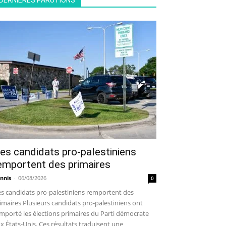
DERNIÈRES PARUTIONS
es candidats pro-palestiniens
emportent des primaires
nnis
-
06/08/2026
0
s candidats pro-palestiniens remportent des
imaires Plusieurs candidats pro-palestiniens ont
mporté les élections primaires du Parti démocrate
x États-Unis. Ces résultats traduisent une