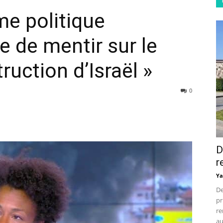
e politique
e de mentir sur le
ruction d’Israël »
0
D
r
Ya
De
pr
re
au