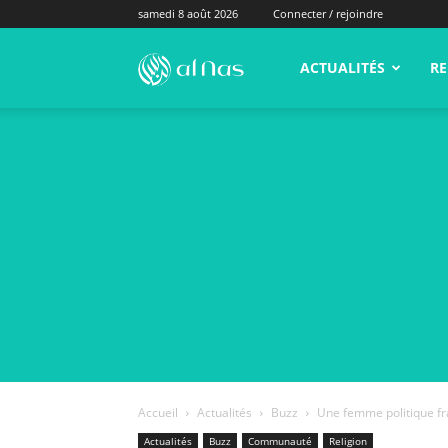
samedi 8 août 2026
Connecter / rejoindre
alNas.fr
ACTUALITÉS
RE
Accueil
Actualités
Buzz
Une femme politique fra
Actualités
Buzz
Communauté
Religion