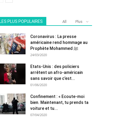
LES PLUS POPULAIRES
All
Plus
Coronavirus : La presse
américaine rend hommage au
Prophète Mohammed ﷺ
24/03/2020
Etats-Unis : des policiers
arrêtent un afro-américain
sans savoir que c’est...
01/06/2020
Confinement : « Ecoute-moi
bien. Maintenant, tu prends ta
voiture et tu...
07/04/2020