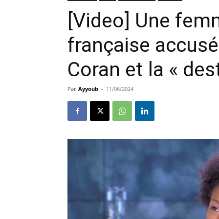
[Video] Une femm
française accusé
Coran et la « dest
Par
Ayyoub
-
11/06/2024