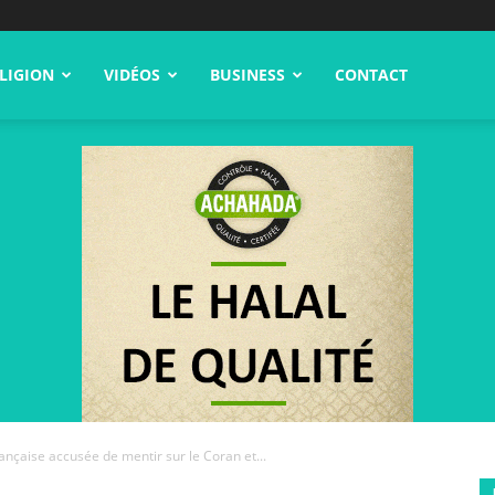
LIGION
VIDÉOS
BUSINESS
CONTACT
nçaise accusée de mentir sur le Coran et...