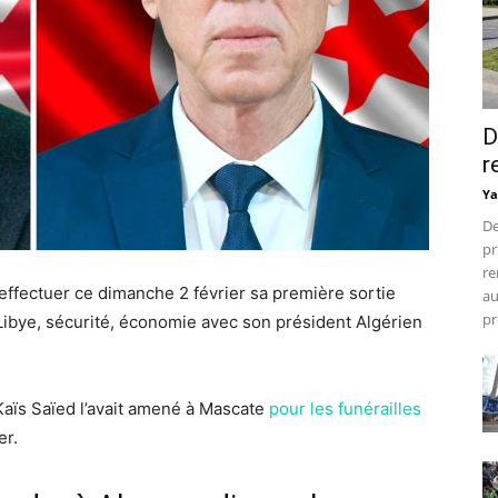
D
r
Ya
De
pr
re
’effectuer ce dimanche 2 février sa première sortie
au
pr
 Libye, sécurité, économie avec son président Algérien
 Kaïs Saïed l’avait amené à Mascate
pour les funérailles
er.