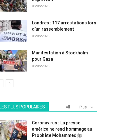
03/08/2026
Londres : 117 arrestations lors
d’un rassemblement
03/08/2026
Manifestation à Stockholm
pour Gaza
03/08/2026
LES PLUS POPULAIRES
All
Plus
Coronavirus : La presse
américaine rend hommage au
Prophète Mohammed ﷺ