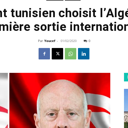
t tunisien choisit l’Alg
mière sortie internatio
Par
Youcef
-
01/02/2020
0