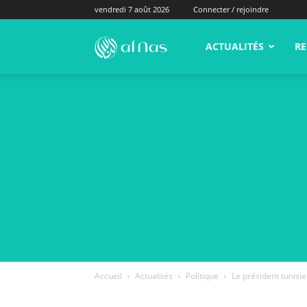
vendredi 7 août 2026
Connecter / rejoindre
alNas.fr
ACTUALITÉS
RE
Accueil
Actualités
Politique
Le président tunisie