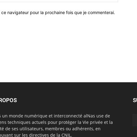
 ce navigateur pour la prochaine fois que je commenterai.
PROPOS
S
 un monde numérique et interconnecté alNas use de
ns techniques actuels pour protéger la Vie privée et la
rté de ses utilisateurs, membres ou adhérents, en
puyant sur les directives de la CNIL.