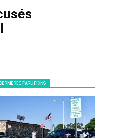
ccusés
l
DERNIÈRES PARUTIONS