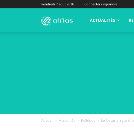
vendredi 7 août 2026
Connecter / rejoindre
alNas.fr
ACTUALITÉS
RE
Accueil
Actualités
Politique
Le Qatar arrête 8 I