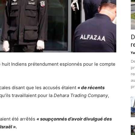
D
r
Ya
De
de huit Indiens prétendument espionnés pour le compte
pr
re
au
pr
cales disant que les accusés étaient
« de récents
u’ils travaillaient pour la
Dehara Trading Company
,
aient été arrêtés
« soupçonnés d’avoir divulgué des
Israël ».