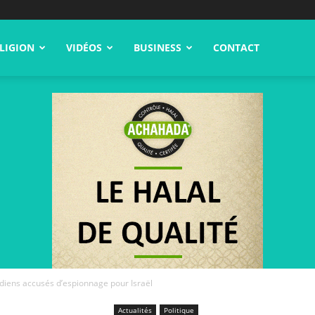
LIGION
VIDÉOS
BUSINESS
CONTACT
ndiens accusés d’espionnage pour Israël
Actualités
Politique