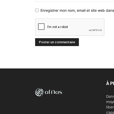
Enregistrer mon nom, email et site web dans
À 
Dans
moye
libe
s’ap