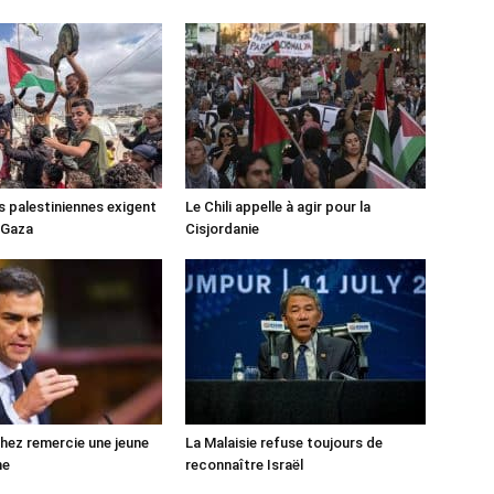
s palestiniennes exigent
Le Chili appelle à agir pour la
 Gaza
Cisjordanie
ez remercie une jeune
La Malaisie refuse toujours de
ne
reconnaître Israël