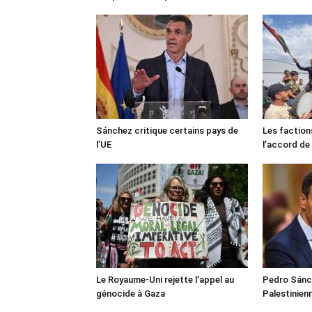
Sánchez critique certains pays de
Les faction
l’UE
l’accord de
Le Royaume-Uni rejette l’appel au
Pedro Sánch
génocide à Gaza
Palestinien