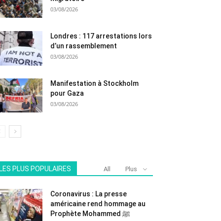
03/08/2026
Londres : 117 arrestations lors
d’un rassemblement
03/08/2026
Manifestation à Stockholm
pour Gaza
03/08/2026
LES PLUS POPULAIRES
All
Plus
Coronavirus : La presse
américaine rend hommage au
Prophète Mohammed ﷺ