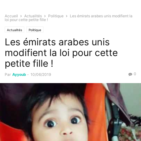
Accueil
Actualités
Politique
Les émirats arabes unis modifient la
loi pour cette petite fille !
Actualités
Politique
Les émirats arabes unis
modifient la loi pour cette
petite fille !
0
Par
Ayyoub
-
10/06/2019