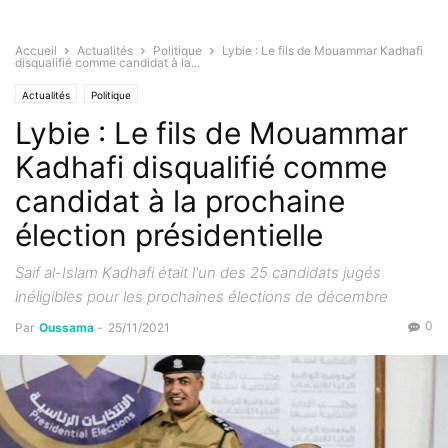
Accueil
Actualités
Politique
Lybie : Le fils de Mouammar Kadhafi
disqualifié comme candidat à la...
Actualités
Politique
Lybie : Le fils de Mouammar
Kadhafi disqualifié comme
candidat à la prochaine
élection présidentielle
Saif al-Islam Kadhafi était l'un des 25 candidats jugés
inéligibles pour les prochaines élections de décembre
0
Par
Oussama
-
25/11/2021