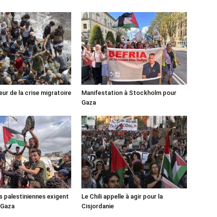
ur de la crise migratoire
Manifestation à Stockholm pour
Gaza
s palestiniennes exigent
Le Chili appelle à agir pour la
 Gaza
Cisjordanie