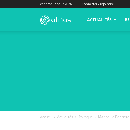
vendredi 7 août 2026
Connecter / rejoindre
alNas.fr
ACTUALITÉS
RE
Accueil
Actualités
Politique
Marine Le Pen sera j