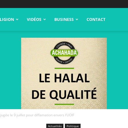
LIGION
VIDÉOS
BUSINESS
CONTACT
ugée le 9 juillet pour diffamation envers l’UOIF
Actualités
Politique