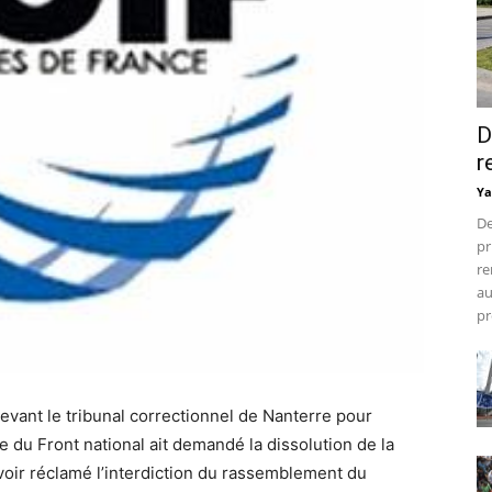
D
r
Ya
De
pr
re
au
pr
devant le tribunal correctionnel de Nanterre pour
te du Front national ait demandé la dissolution de la
voir réclamé l’interdiction du rassemblement du