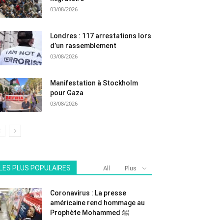
03/08/2026
Londres : 117 arrestations lors
d’un rassemblement
03/08/2026
Manifestation à Stockholm
pour Gaza
03/08/2026
LES PLUS POPULAIRES
All
Plus
Coronavirus : La presse
américaine rend hommage au
Prophète Mohammed ﷺ