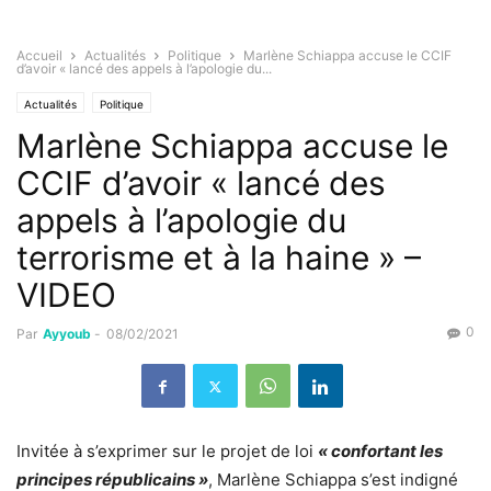
Accueil
Actualités
Politique
Marlène Schiappa accuse le CCIF
d’avoir « lancé des appels à l’apologie du...
Actualités
Politique
Marlène Schiappa accuse le
CCIF d’avoir « lancé des
appels à l’apologie du
terrorisme et à la haine » –
VIDEO
0
Par
Ayyoub
-
08/02/2021
Invitée à s’exprimer sur le projet de loi
« confortant les
principes républicains »
, Marlène Schiappa s’est indigné