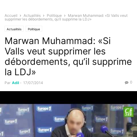
Accueil
Actualités
Politique
Marwan Muhammad: «Si Valls veut
supprimer les débordements, qu’il supprime la LDJ»
Actualités
Politique
Marwan Muhammad: «Si
Valls veut supprimer les
débordements, qu’il supprime
la LDJ»
0
Par
Adil
-
17/07/2014