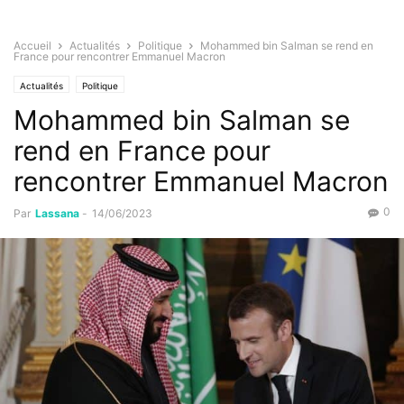
Accueil
Actualités
Politique
Mohammed bin Salman se rend en
France pour rencontrer Emmanuel Macron
Actualités
Politique
Mohammed bin Salman se
rend en France pour
rencontrer Emmanuel Macron
0
Par
Lassana
-
14/06/2023