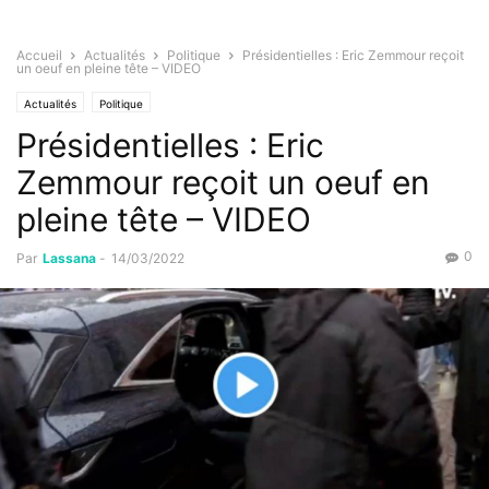
Accueil
Actualités
Politique
Présidentielles : Eric Zemmour reçoit
un oeuf en pleine tête – VIDEO
Actualités
Politique
Présidentielles : Eric
Zemmour reçoit un oeuf en
pleine tête – VIDEO
0
Par
Lassana
-
14/03/2022