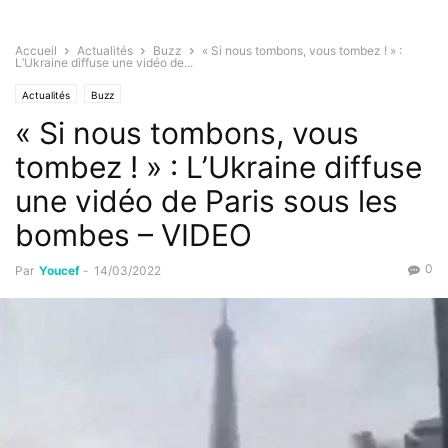
Accueil
Actualités
Buzz
« Si nous tombons, vous tombez ! » :
L’Ukraine diffuse une vidéo de...
Actualités
Buzz
« Si nous tombons, vous
tombez ! » : L’Ukraine diffuse
une vidéo de Paris sous les
bombes – VIDEO
0
Par
Youcef
-
14/03/2022