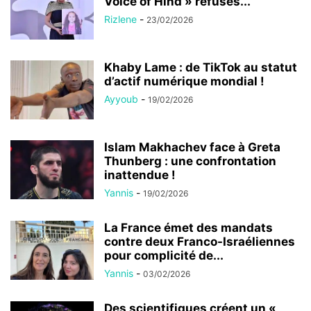
Voice of Hind » refuses...
Rizlene
-
23/02/2026
Khaby Lame : de TikTok au statut
d’actif numérique mondial !
Ayyoub
-
19/02/2026
Islam Makhachev face à Greta
Thunberg : une confrontation
inattendue !
Yannis
-
19/02/2026
La France émet des mandats
contre deux Franco-Israéliennes
pour complicité de...
Yannis
-
03/02/2026
Des scientifiques créent un «