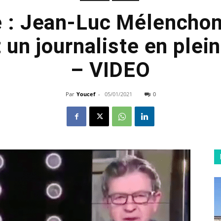
 : Jean-Luc Mélenchon
un journaliste en plein
– VIDEO
Par
Youcef
-
05/01/2021
0