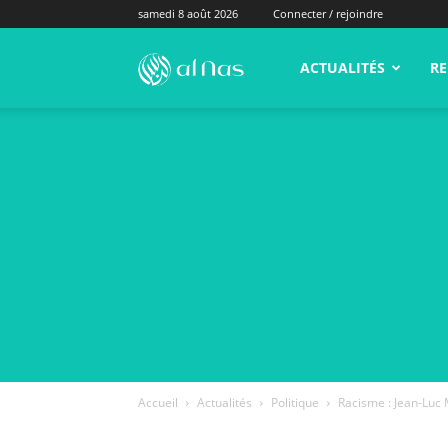
samedi 8 août 2026
Connecter / rejoindre
alNas.fr
ACTUALITÉS
RE
Accueil
Actualités
Politique
Racisme : Jean-Luc 