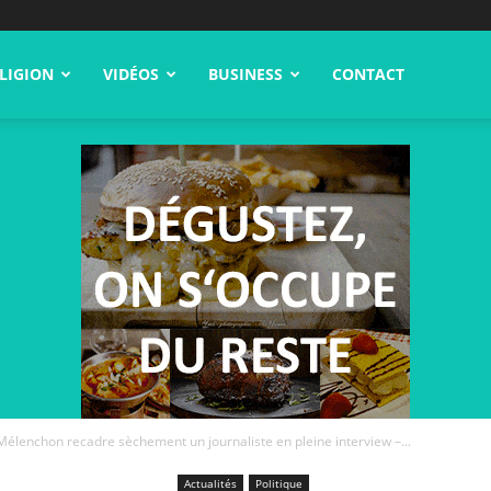
LIGION
VIDÉOS
BUSINESS
CONTACT
Mélenchon recadre sèchement un journaliste en pleine interview –...
Actualités
Politique