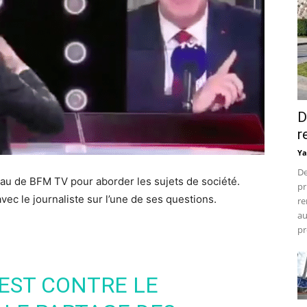
D
r
Ya
De
eau de BFM TV pour aborder les sujets de société.
pr
vec le journaliste sur l’une de ses questions.
re
au
pr
EST CONTRE LE