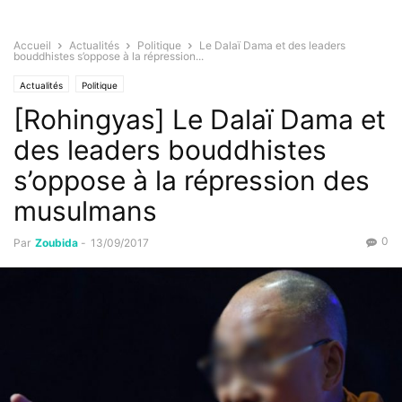
Accueil
Actualités
Politique
Le Dalaï Dama et des leaders
bouddhistes s’oppose à la répression...
Actualités
Politique
[Rohingyas] Le Dalaï Dama et
des leaders bouddhistes
s’oppose à la répression des
musulmans
0
Par
Zoubida
-
13/09/2017