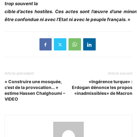
trop souvent la
cible
d’actes
hostiles.
Ces
actes
sont
l’œuvre
d’une
minor
être confondue ni avec
l’Etat ni avec le peuple français. »
Article précédent
Article suivant
« Construire une mosquée,
«Ingérence turque» :
c’est de la provocation… »
Erdogan dénonce les propos
estime Hassen Chalghoumi –
«inadmissibles» de Macron
VIDEO