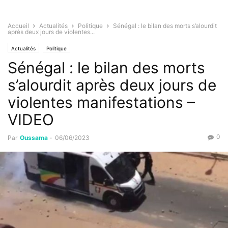
Accueil
Actualités
Politique
Sénégal : le bilan des morts s’alourdit
après deux jours de violentes...
Actualités
Politique
Sénégal : le bilan des morts
s’alourdit après deux jours de
violentes manifestations –
VIDEO
0
Par
Oussama
-
06/06/2023