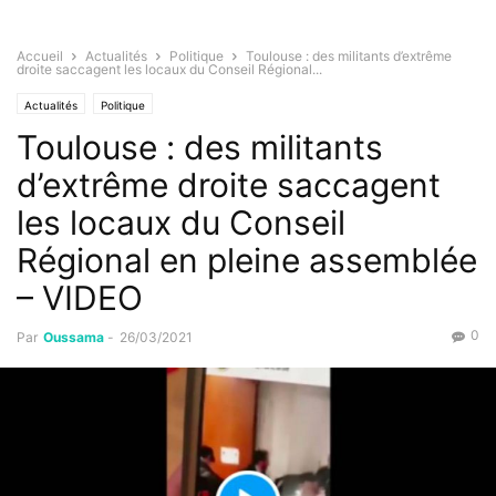
Accueil
Actualités
Politique
Toulouse : des militants d’extrême
droite saccagent les locaux du Conseil Régional...
Actualités
Politique
Toulouse : des militants
d’extrême droite saccagent
les locaux du Conseil
Régional en pleine assemblée
– VIDEO
0
Par
Oussama
-
26/03/2021