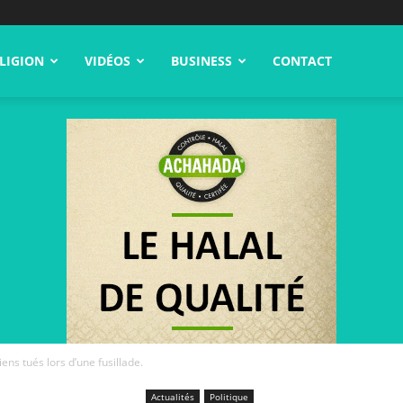
LIGION
VIDÉOS
BUSINESS
CONTACT
ens tués lors d’une fusillade.
Actualités
Politique