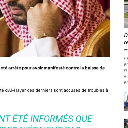
D
r
Ya
De
pr
t
été arrêté pour avoir manifesté contre la baisse de
re
au
pr
té d’Al-Hayer ces derniers sont accusés de troubles à
IENT ÉTÉ INFORMÉS QUE