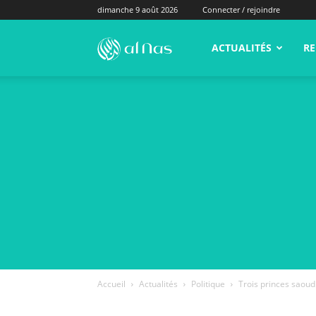
dimanche 9 août 2026
Connecter / rejoindre
alNas.fr
ACTUALITÉS
RE
Accueil
Actualités
Politique
Trois princes saoudi