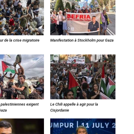
r de la crise migratoire
Manifestation à Stockholm pour Gaza
 palestiniennes exigent
Le Chili appelle à agir pour la
Gaza
Cisjordanie