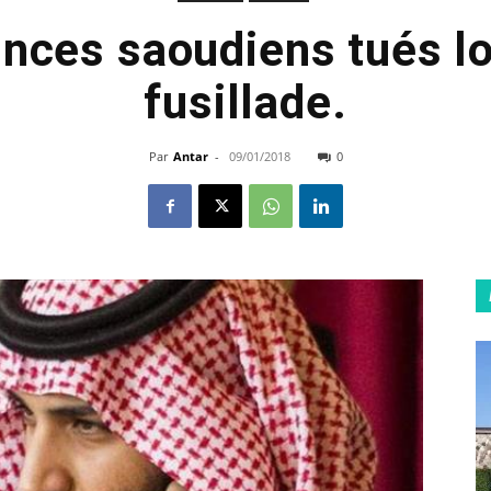
inces saoudiens tués l
fusillade.
Par
Antar
-
09/01/2018
0