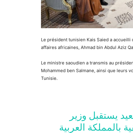
Le président tunisien Kais Saied a accueill
affaires africaines, Ahmad bin Abdul Aziz Q
Le ministre saoudien a transmis au président
Mohammed ben Salmane, ainsi que leurs vœux 
Tunisie.
#د
يستقبل وزير
ة بالمملكة العربية