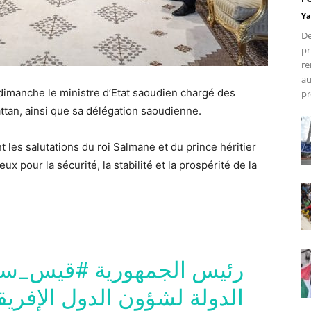
Ya
De
pr
re
au
i dimanche le ministre d’Etat saoudien chargé des
pr
attan, ainsi que sa délégation saoudienne.
 les salutations du roi Salmane et du prince héritier
pour la sécurité, la stabilité et la prospérité de la
رئيس الجمهورية
قيس_سعي
الدولة لشؤون الدول الإفريقي