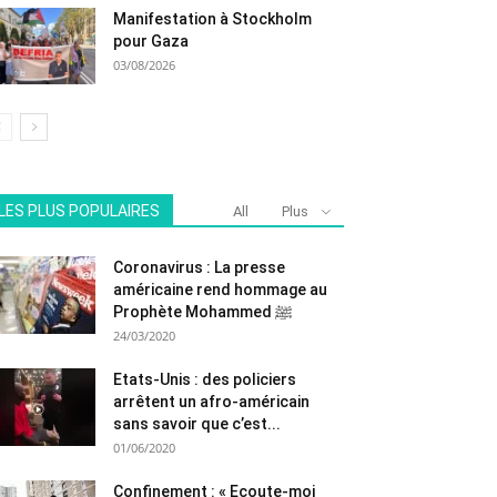
Manifestation à Stockholm
pour Gaza
03/08/2026
LES PLUS POPULAIRES
All
Plus
Coronavirus : La presse
américaine rend hommage au
Prophète Mohammed ﷺ
24/03/2020
Etats-Unis : des policiers
arrêtent un afro-américain
sans savoir que c’est...
01/06/2020
Confinement : « Ecoute-moi