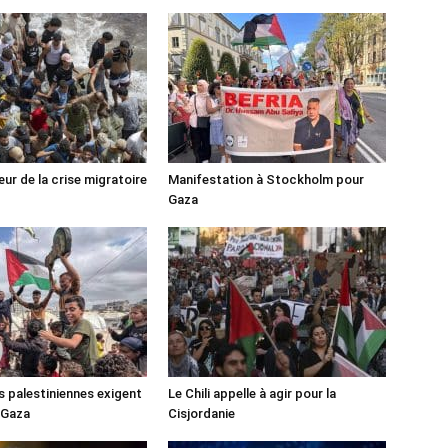
ur de la crise migratoire
Manifestation à Stockholm pour
Gaza
s palestiniennes exigent
Le Chili appelle à agir pour la
 Gaza
Cisjordanie