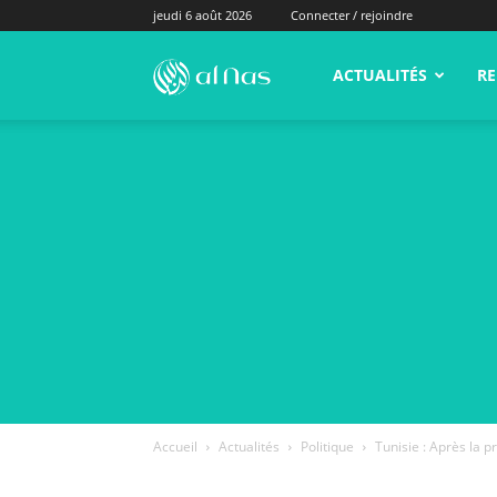
jeudi 6 août 2026
Connecter / rejoindre
alNas.fr
ACTUALITÉS
RE
Accueil
Actualités
Politique
Tunisie : Après la p