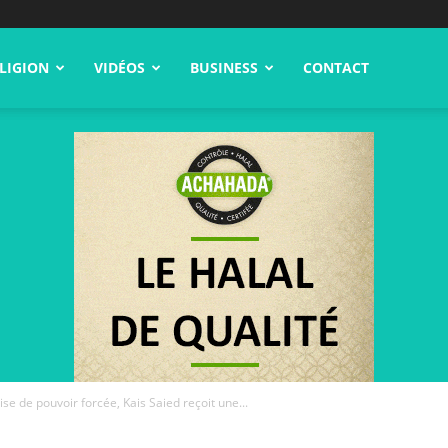
LIGION
VIDÉOS
BUSINESS
CONTACT
rise de pouvoir forcée, Kais Saied reçoit une...