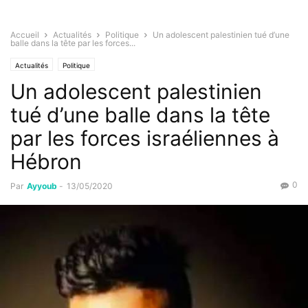
Accueil
Actualités
Politique
Un adolescent palestinien tué d’une
balle dans la tête par les forces...
Actualités
Politique
Un adolescent palestinien
tué d’une balle dans la tête
par les forces israéliennes à
Hébron
0
Par
Ayyoub
-
13/05/2020