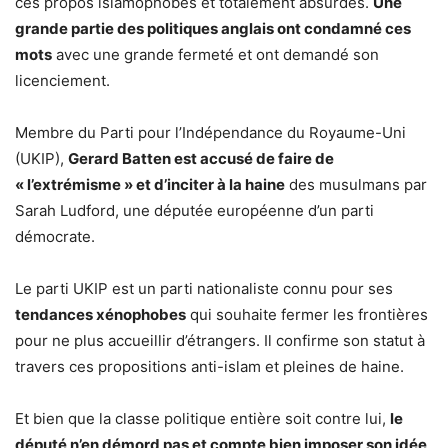
ces propos islamophobes et totalement absurdes.
Une
grande partie des politiques anglais ont condamné ces
mots
avec une grande fermeté et ont demandé son
licenciement.
Membre du Parti pour l’Indépendance du Royaume-Uni
(UKIP),
Gerard Batten est accusé de faire de
« l’extrémisme » et d’inciter à la haine
des musulmans par
Sarah Ludford, une députée européenne d’un parti
démocrate.
Le parti UKIP est un parti nationaliste connu pour ses
tendances xénophobes
qui souhaite fermer les frontières
pour ne plus accueillir d’étrangers. Il confirme son statut à
travers ces propositions anti-islam et pleines de haine.
Et bien que la classe politique entière soit contre lui,
le
député n’en démord pas et compte bien imposer son idée