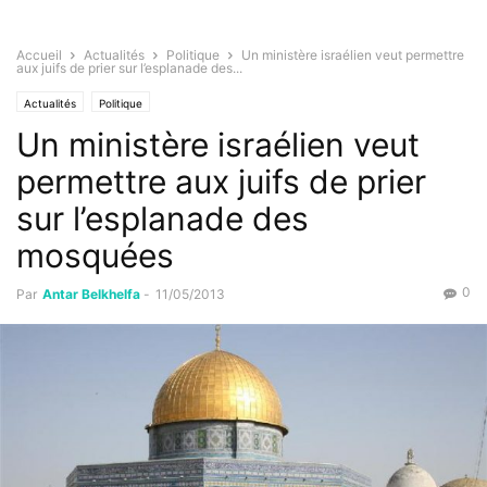
Accueil
Actualités
Politique
Un ministère israélien veut permettre
aux juifs de prier sur l’esplanade des...
Actualités
Politique
Un ministère israélien veut
permettre aux juifs de prier
sur l’esplanade des
mosquées
0
Par
Antar Belkhelfa
-
11/05/2013