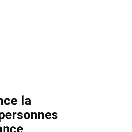
ce la
 personnes
ance