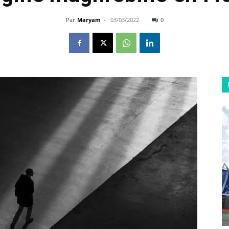
Par
Maryam
-
03/03/2022
0