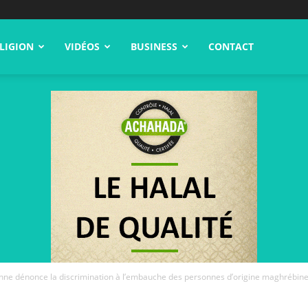
LIGION
VIDÉOS
BUSINESS
CONTACT
ne dénonce la discrimination à l’embauche des personnes d’origine maghrébine.