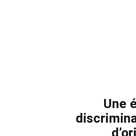
Une 
discrimin
d’o