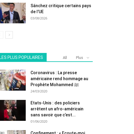
Sánchez critique certains pays
de l’UE
03/08/2026
LES PLUS POPULAIRES
All
Plus
Coronavirus : La presse
américaine rend hommage au
Prophète Mohammed ﷺ
24/03/2020
Etats-Unis : des policiers
arrêtent un afro-américain
sans savoir que c’est...
01/06/2020
Confinement : « Ecoute-moi