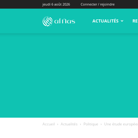
jeudi 6 août 2026
Connecter / rejoindre
alNas.fr
ACTUALITÉS
RE
Accueil
Actualités
Politique
Une étude européen