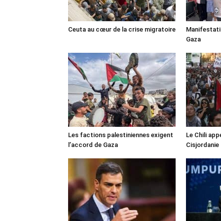
Ceuta au cœur de la crise migratoire
Manifestat
Gaza
Les factions palestiniennes exigent
Le Chili appe
l’accord de Gaza
Cisjordanie