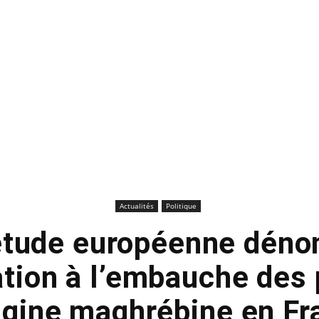
Actualités
Politique
étude européenne dénon
ation à l’embauche des
rigine maghrébine en Fr