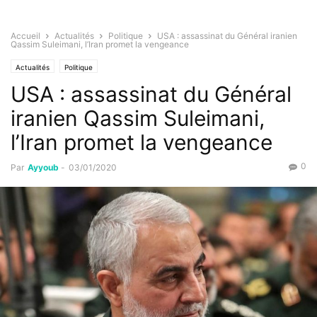
Accueil
Actualités
Politique
USA : assassinat du Général iranien
Qassim Suleimani, l’Iran promet la vengeance
Actualités
Politique
USA : assassinat du Général
iranien Qassim Suleimani,
l’Iran promet la vengeance
0
Par
Ayyoub
-
03/01/2020