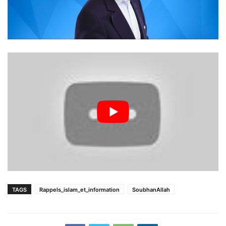
TAGS
Rappels_islam_et_information
SoubhanAllah