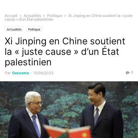
Accueil
Actualités
Politique
Xi Jinping en Chine soutient la « juste
cause » d’un État palestinien
Actualités
Politique
Xi Jinping en Chine soutient
la « juste cause » d’un État
palestinien
0
Par
Oussama
-
15/06/2023