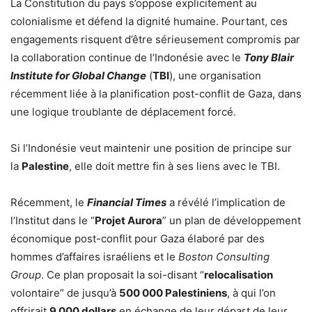
La Constitution du pays s’oppose explicitement au
colonialisme et défend la dignité humaine. Pourtant, ces
engagements risquent d’être sérieusement compromis par
la collaboration continue de l’Indonésie avec le
Tony Blair
Institute for Global Change
(
TBI
), une organisation
récemment liée à la planification post-conflit de Gaza, dans
une logique troublante de déplacement forcé.
Si l’Indonésie veut maintenir une position de principe sur
la
Palestine
, elle doit mettre fin à ses liens avec le TBI.
Récemment, le
Financial Times
a révélé l’implication de
l’Institut dans le “
Projet Aurora
” un plan de développement
économique post-conflit pour Gaza élaboré par des
hommes d’affaires israéliens et le
Boston Consulting
Group
. Ce plan proposait la soi-disant “
relocalisation
volontaire” de jusqu’à
500 000 Palestiniens
, à qui l’on
offrirait
9 000 dollars
en échange de leur départ de leur