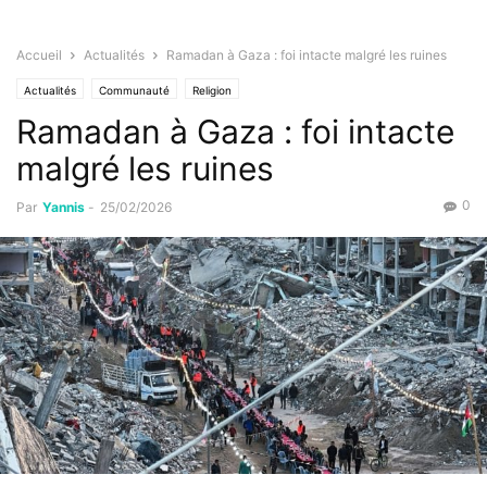
Accueil
Actualités
Ramadan à Gaza : foi intacte malgré les ruines
Actualités
Communauté
Religion
Ramadan à Gaza : foi intacte
malgré les ruines
0
Par
Yannis
-
25/02/2026